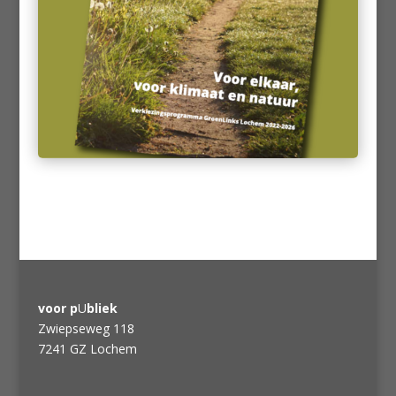
voor p
U
bliek
Zwiepseweg 118
7241 GZ Lochem