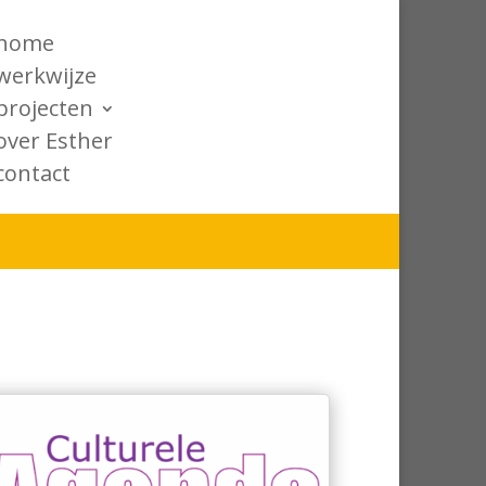
home
werkwijze
projecten
over Esther
contact