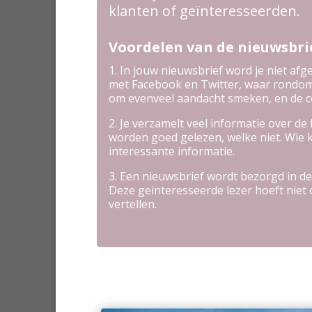
klanten of geïnteresseerden.
Voordelen van de nieuwsbri
1. In jouw nieuwsbrief word je niet afg
met Facebook en Twitter, waar rondom
om evenveel aandacht smeken, en de co
2. Je verzamelt veel informatie over de
worden goed gelezen, welke niet. Wie k
interessante informatie.
3. Een nieuwsbrief wordt bezorgd in de
Deze geinteresseerde lezer hoeft niet 
vertellen.