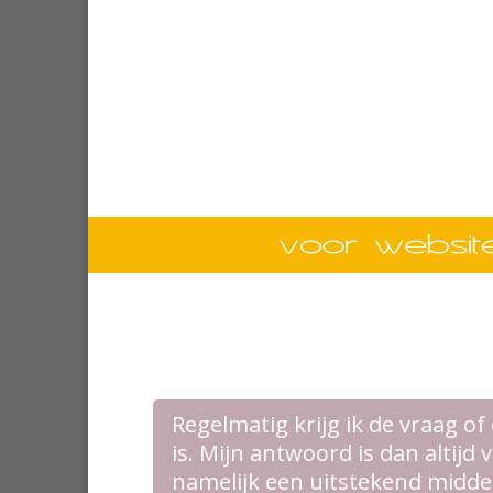
Regelmatig krijg ik de vraag of
is. Mijn antwoord is dan altijd 
namelijk een uitstekend midde