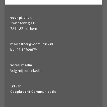
voor p
U
bliek
Zwiepseweg 118
7241 GZ Lochem
mail
esther@voorpubliek.nl
bel
06-12709679
Social media
Volg mij op LinkedIn
Lid van
Coopkracht Communicatie