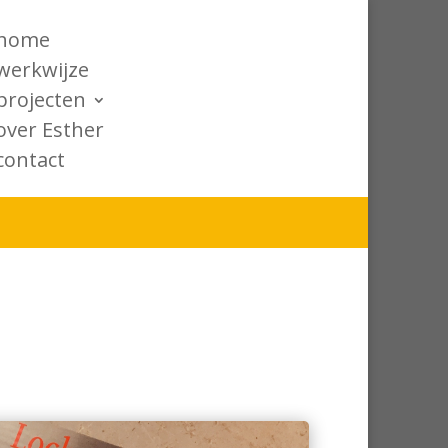
home
werkwijze
projecten
over Esther
contact