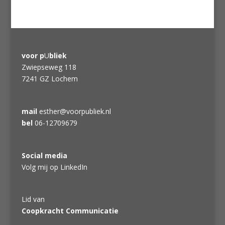
voor p
U
bliek
Zwiepseweg 118
7241 GZ Lochem
mail
esther@voorpubliek.nl
bel
06-12709679
Social media
Volg mij op LinkedIn
Lid van
Coopkracht Communicatie