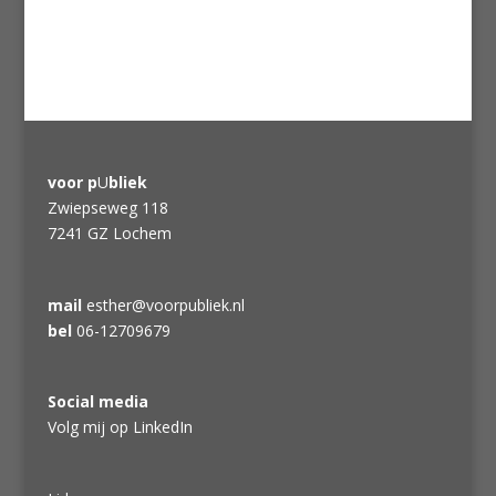
voor p
U
bliek
Zwiepseweg 118
7241 GZ Lochem
mail
esther@voorpubliek.nl
bel
06-12709679
Social media
Volg mij op LinkedIn